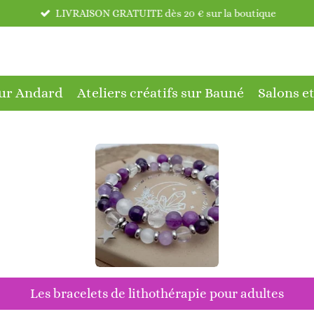
LIVRAISON GRATUITE dès 20 € sur la boutique
 sur Andard
Ateliers créatifs sur Bauné
Salons e
Les bracelets de lithothérapie pour adultes