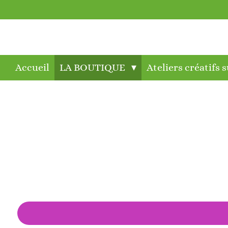
Passer
au
contenu
principal
Accueil
LA BOUTIQUE
Ateliers créatifs