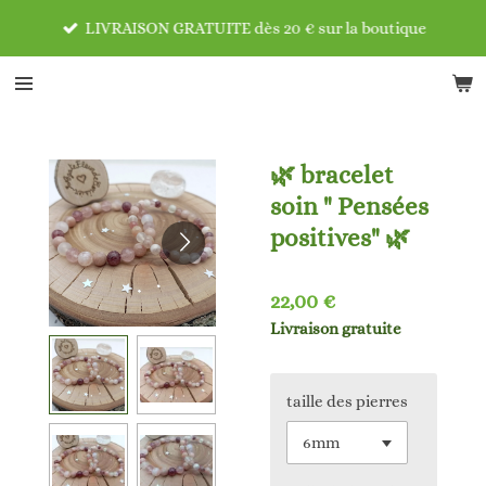
Passer
LIVRAISON GRATUITE dès 20 € sur la boutique
au
contenu
principal
🌿 bracelet
soin " Pensées
positives" 🌿
22,00 €
Livraison gratuite
taille des pierres