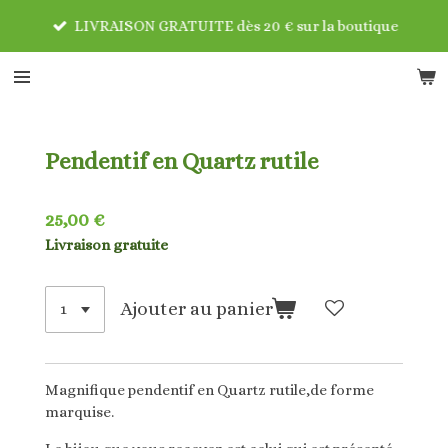
Passer
LIVRAISON GRATUITE dès 20 € sur la boutique
au
contenu
principal
Pendentif en Quartz rutile
25,00 €
Livraison gratuite
Ajouter au panier
Magnifique pendentif en Quartz rutile,de forme
marquise.