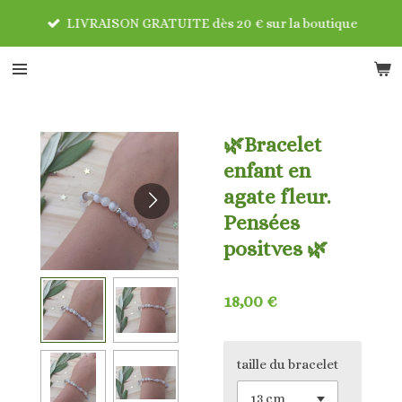
Passer
LIVRAISON GRATUITE dès 20 € sur la boutique
au
contenu
principal
🌿Bracelet
enfant en
agate fleur.
Pensées
positves 🌿
18,00 €
taille du bracelet