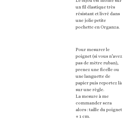
Le bijou est monté sur
un fil élastique très
résistant et livré dans
une jolie petite
pochette en Organza.
Pour mesurer le
poignet (si vous n’avez
pas de mètre ruban),
prenez une ficelle ou
une languette de
papier puis reportez là
sur une règle.
La mesure à me
commander sera
alors : taille du poignet
+ 1 cm.