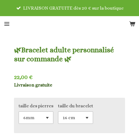
Passer
LIVRAISON GRATUITE dès 20 € sur la boutique
au
contenu
principal
🌿Bracelet adulte personnalisé
sur commande 🌿
22,00 €
Livraison gratuite
taille des pierres
taille du bracelet