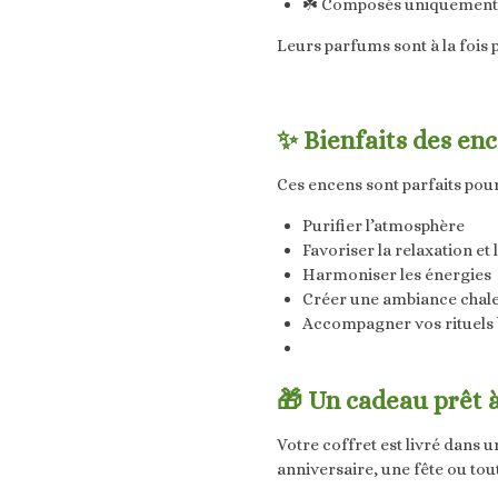
☘️ Composés uniquement 
Leurs parfums sont à la fois 
✨ Bienfaits des en
Ces encens sont parfaits pour
Purifier l’atmosphère
Favoriser la relaxation et
Harmoniser les énergies
Créer une ambiance chaleu
Accompagner vos rituels 
🎁 Un cadeau prêt à
Votre coffret est livré dans u
anniversaire, une fête ou tou