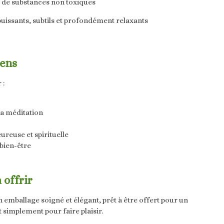
de substances non toxiques
puissants, subtils et profondément relaxants
cens
 :
 la méditation
reuse et spirituelle
bien-être
 offrir
n emballage soigné et élégant, prêt à être offert pour un
t simplement pour faire plaisir.