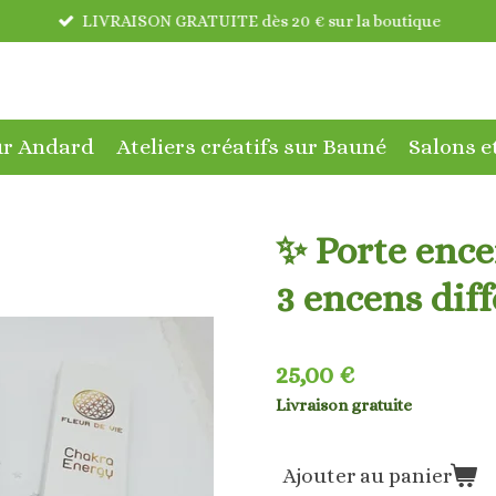
LIVRAISON GRATUITE dès 20 € sur la boutique
sur Andard
Ateliers créatifs sur Bauné
Salons e
✨ Porte ence
3 encens diff
25,00 €
Livraison gratuite
Ajouter au panier