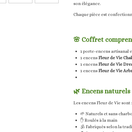
son élégance.
Chaque pièce est confectionn
🌸 Coffret compre
1 porte-encens artisanal e
1 encens
Fleur de Vie Cha
1 encens
Fleur de Vie Dr
1 encens
Fleur de Vie Arb
🌿 Encens naturels 
Les encens Fleur de Vie sont :
🌱 Naturels et sans charb
✋ Roulés à la main
🕉️ Fabriqués selon la trad