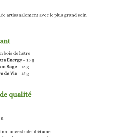
ée artisanalement avec le plus grand soin
nant
n bois de hêtre
kra Energy
– 15 g
eam Sage
– 15 g
re de Vie
– 15 g
de qualité
on
ition ancestrale tibétaine