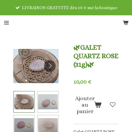
Passer
LIVRAISON GRATUITE dès 20 € sur la boutique
au
contenu
principal
🌿GALET
QUARTZ ROSE
(31g)🌿
10,00 €
Ajouter
au
panier
Galet QUARTZ ROSE