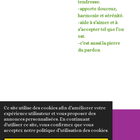
tendresse.
-apporte douceur,
harmonie et sérénité.
-aide à s’aimer et à
s’accepter tel que l’on
est.
-c’est aussi la pierre
du pardon
Ce site utilise des cookies afin d’améliorer votre
expérience utilisateur et vous proposer des
annonces personnalisées. En continuant
d'utiliser ce site, vous confirmez que vous
© 2023 - 2026 MaNatureMagique
acceptez notre politique d’utilisation des cookies.
Propulsé par
Webador