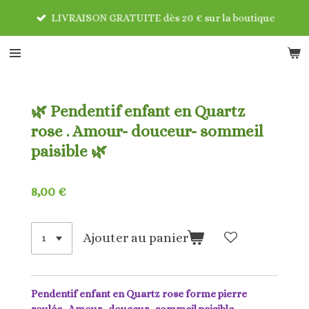
Passer
LIVRAISON GRATUITE dès 20 € sur la boutique
au
contenu
principal
🌿 Pendentif enfant en Quartz
rose . Amour- douceur- sommeil
paisible 🌿
8,00 €
Ajouter au panier
Pendentif enfant en Quartz rose forme pierre
roulée . Amour- douceur- sommeil paisible