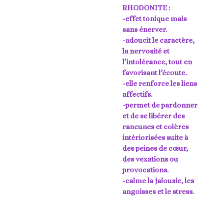
RHODONITE :
-effet tonique mais
sans énerver.
-adoucit le caractère,
la nervosité et
l’intolérance, tout en
favorisant l’écoute.
-elle renforce les liens
affectifs.
-permet de pardonner
et de se libérer des
rancunes et colères
intériorisées suite à
des peines de cœur,
des vexations ou
provocations.
-calme la jalousie, les
angoisses et le stress.