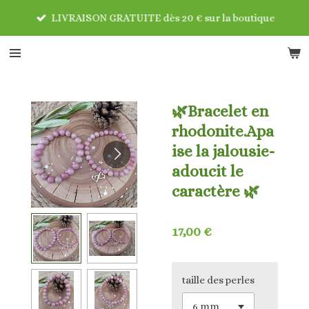
Passer
LIVRAISON GRATUITE dès 20 € sur la boutique
au
contenu
principal
🌿Bracelet en
rhodonite.Apa
ise la jalousie-
adoucit le
caractère 🌿
17,00 €
taille des perles