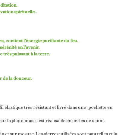
itation.
vation spirituelle..
s, contient l'énergie purifiante du feu.
sérénité en l’avenir.
très puissant à la terre.
r de la douceur.
il élastique très résistant et livré dans une pochette en
sur la photo mais il est réalisable en perles de 6 mm.
in et sur mesure. Les pierres utilisées sont naturelles et la