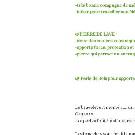
-très bonne compagne de méd
-idéale pour travailler son élé
🌿PIERRE DE LAVE :
-issue des coulées volcanique
-apporte force, protection et 
-pierre qui permet un ancrage 
🌿 Perle de Bois pour apporte
Le bracelet est monté sur un f
Organza.
Les perles font 8 millimètres 
Les bracelets sont fait à la ma