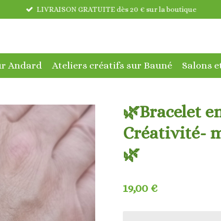
LIVRAISON GRATUITE dès 20 € sur la boutique
sur Andard
Ateliers créatifs sur Bauné
Salons e
🌿Bracelet en 
Créativité- 
🌿
19,00 €