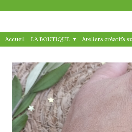
Passer
au
contenu
principal
Accueil
LA BOUTIQUE
Ateliers créatifs 