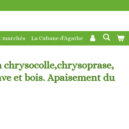
t marchés
La Cabane d'Agathe
n chrysocolle,chrysoprase,
ave et bois. Apaisement du