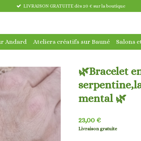
LIVRAISON GRATUITE dès 20 € sur la boutique
sur Andard
Ateliers créatifs sur Bauné
Salons e
🌿Bracelet e
serpentine,l
mental 🌿
23,00 €
Livraison gratuite