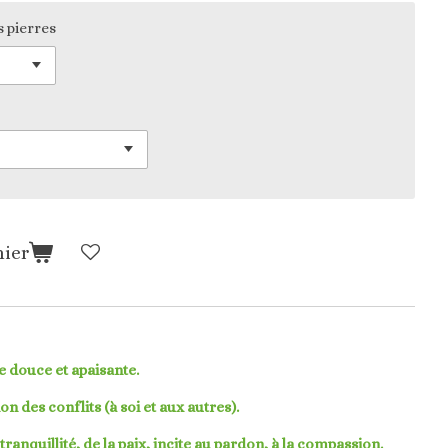
s pierres
nier
e douce et apaisante.
on des conflits (à soi et aux autres).
tranquillité, de la paix, incite au pardon, à la compassion.