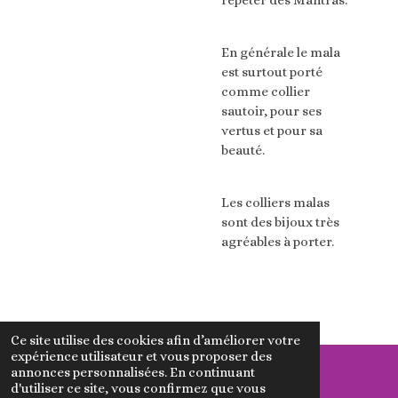
En générale le mala
est surtout porté
comme collier
sautoir, pour ses
vertus et pour sa
beauté.
Les colliers malas
sont des bijoux très
agréables à porter.
Ce site utilise des cookies afin d’améliorer votre
expérience utilisateur et vous proposer des
annonces personnalisées. En continuant
d'utiliser ce site, vous confirmez que vous
© 2023 - 2026 MaNatureMagique