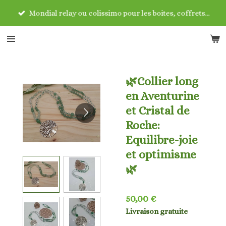
Passer
Mondial relay ou colissimo pour les boites, coffrets...
au
contenu
principal
🌿Collier long
en Aventurine
et Cristal de
Roche:
Equilibre-joie
et optimisme
🌿
50,00 €
Livraison gratuite