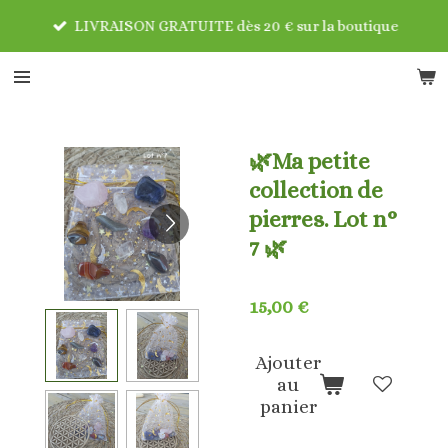
Passer
LIVRAISON GRATUITE dès 20 € sur la boutique
au
contenu
principal
🌿Ma petite
collection de
pierres. Lot n°
7 🌿
15,00 €
Ajouter
au
panier