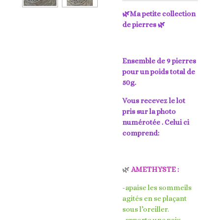
🌿Ma petite collection
de pierres 🌿
Ensemble de 9 pierres
pour un poids total de
50g.
Vous recevez le lot
pris sur la photo
numérotée . Celui ci
comprend:
🌿
AMETHYSTE :
-apaise les sommeils
agités en se plaçant
sous l’oreiller.
-apporte une paix