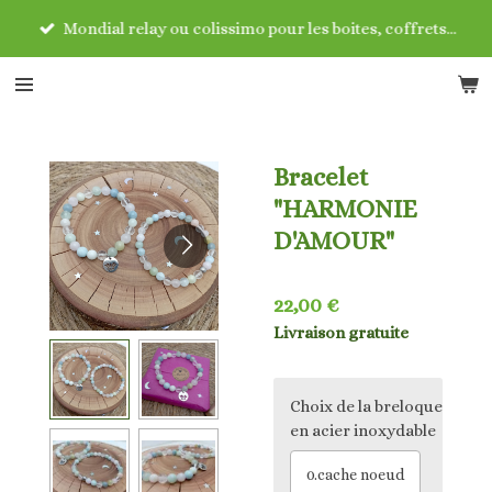
Passer
Mondial relay ou colissimo pour les boites, coffrets...
au
contenu
principal
Bracelet
"HARMONIE
D'AMOUR"
22,00 €
Livraison gratuite
Choix de la breloque
en acier inoxydable
0.cache noeud