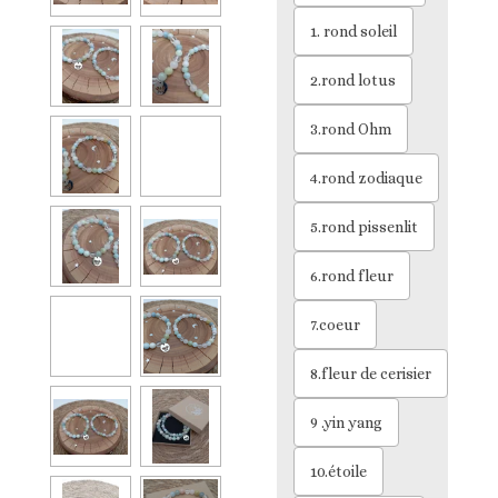
1. rond soleil
2.rond lotus
3.rond Ohm
4.rond zodiaque
5.rond pissenlit
6.rond fleur
7.coeur
8.fleur de cerisier
9 .yin yang
10.étoile