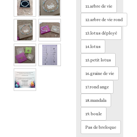
11.arbre de vie
12.arbre de vie rond
13.lotus déployé
14.lotus
15.petit lotus
16.graine de vie
17.rond ange
18.mandala
19. boule
Pas de breloque