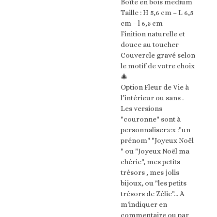
Boîte en bois medium
Taille : H 5,6 cm – L 6,5
cm – l 6,5 cm
Finition naturelle et
douce au toucher
Couvercle gravé selon
le motif de votre choix
🎄
Option Fleur de Vie à
l’intérieur ou sans .
Les versions
"couronne" sont à
personnaliser:ex :"un
prénom" "Joyeux Noël
" ou "Joyeux Noël ma
chérie", mes petits
trésors , mes jolis
bijoux, ou "les petits
trésors de Zélie"... A
m'indiquer en
commentaire ou par