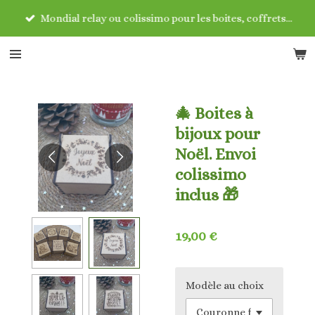
Passer
Mondial relay ou colissimo pour les boites, coffrets...
au
contenu
principal
🎄 Boites à
bijoux pour
Noël. Envoi
colissimo
inclus 🎁
19,00 €
Modèle au choix