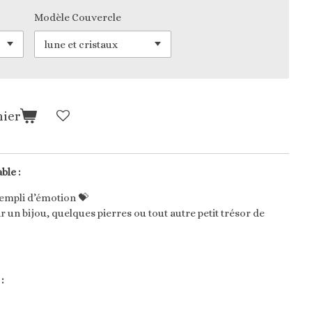
Modèle Couvercle
nier
ble :
empli d’émotion 💝
lir un bijou, quelques pierres ou tout autre petit trésor de
: