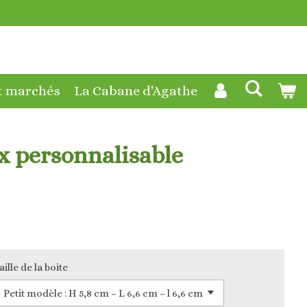
t marchés
La Cabane d'Agathe
ux personnalisable
aille de la boite