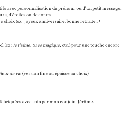
tifs avec personnalisation du prénom ou d’un petit message,
rs, d’étoiles ou de cœurs
e choix (ex : Joyeux anniversaire, bonne retraite
...)
l (ex :
Je t’aime
,
tu es magique
, etc.) pour une touche encore
Fleur de vie
(version fine ou épaisse au choix)
t fabriquées avec soin par mon conjoint Jérôme.