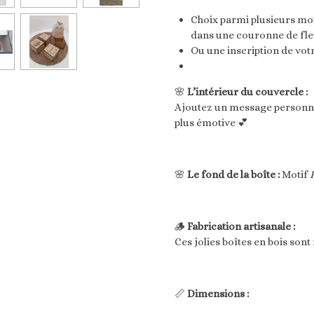
Choix parmi plusieurs mo
dans une couronne de fleu
Ou une inscription de votr
🌸
L’intérieur du couvercle :
Ajoutez un message personne
plus émotive 💕
🌸
Le fond de la boîte :
Motif
🪵
Fabrication artisanale :
Ces jolies boîtes en bois son
📏
Dimensions :