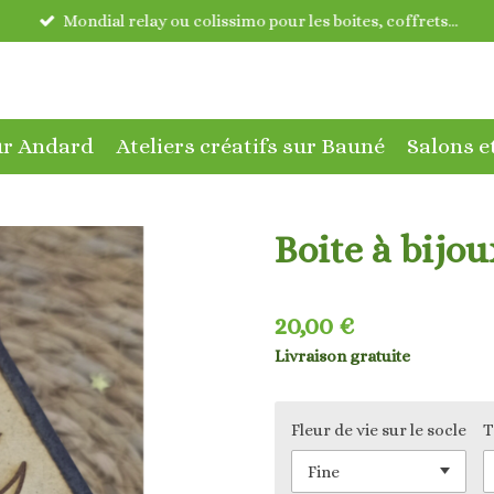
Mondial relay ou colissimo pour les boites, coffrets...
sur Andard
Ateliers créatifs sur Bauné
Salons e
Boite à bijo
20,00 €
Livraison gratuite
Fleur de vie sur le socle
T