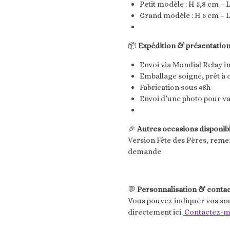
Petit modèle : H 5,8 cm – L
Grand modèle : H 5 cm – L
📦
Expédition & présentation
Envoi via Mondial Relay i
Emballage soigné, prêt à o
Fabrication sous 48h
Envoi d’une photo pour va
🎉
Autres occasions disponibl
Version Fête des Pères, rem
demande
💬
Personnalisation & contact
Vous pouvez indiquer vos so
directement ici.
Contactez-m