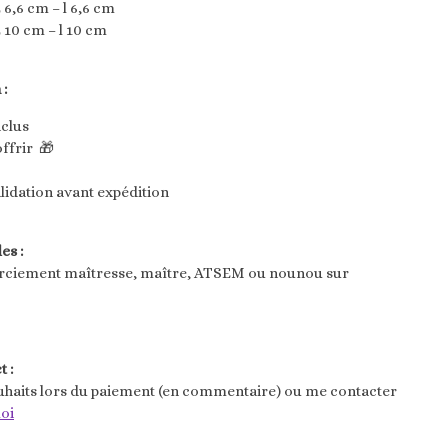
 6,6 cm – l 6,6 cm
 10 cm – l 10 cm
 :
nclus
ffrir 🎁
lidation avant expédition
es :
erciement maîtresse, maître, ATSEM ou nounou sur
 :
uhaits lors du paiement (en commentaire) ou me contacter
oi