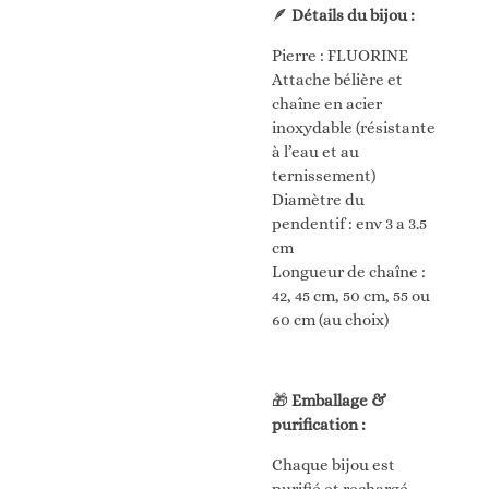
🪶
Détails du bijou :
Pierre : FLUORINE
Attache bélière et
chaîne en acier
inoxydable (résistante
à l’eau et au
ternissement)
Diamètre du
pendentif : env 3 a 3.5
cm
Longueur de chaîne :
42, 45 cm, 50 cm, 55 ou
60 cm (au choix)
🎁
Emballage &
purification :
Chaque bijou est