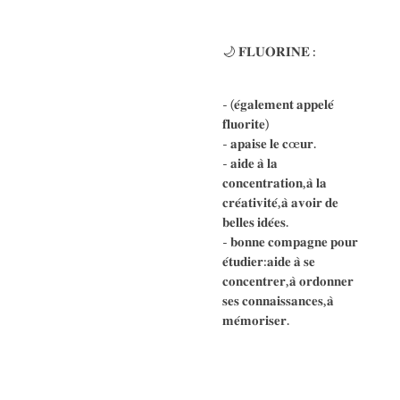
🌙 𝐅𝐋𝐔𝐎𝐑𝐈𝐍𝐄 :
- (𝐞́𝐠𝐚𝐥𝐞𝐦𝐞𝐧𝐭 𝐚𝐩𝐩𝐞𝐥𝐞́
𝐟𝐥𝐮𝐨𝐫𝐢𝐭𝐞)
- 𝐚𝐩𝐚𝐢𝐬𝐞 𝐥𝐞 𝐜œ𝐮𝐫.
- 𝐚𝐢𝐝𝐞 𝐚̀ 𝐥𝐚
𝐜𝐨𝐧𝐜𝐞𝐧𝐭𝐫𝐚𝐭𝐢𝐨𝐧,𝐚̀ 𝐥𝐚
𝐜𝐫𝐞́𝐚𝐭𝐢𝐯𝐢𝐭𝐞́,𝐚̀ 𝐚𝐯𝐨𝐢𝐫 𝐝𝐞
𝐛𝐞𝐥𝐥𝐞𝐬 𝐢𝐝𝐞́𝐞𝐬.
- 𝐛𝐨𝐧𝐧𝐞 𝐜𝐨𝐦𝐩𝐚𝐠𝐧𝐞 𝐩𝐨𝐮𝐫
𝐞́𝐭𝐮𝐝𝐢𝐞𝐫:𝐚𝐢𝐝𝐞 𝐚̀ 𝐬𝐞
𝐜𝐨𝐧𝐜𝐞𝐧𝐭𝐫𝐞𝐫,𝐚̀ 𝐨𝐫𝐝𝐨𝐧𝐧𝐞𝐫
𝐬𝐞𝐬 𝐜𝐨𝐧𝐧𝐚𝐢𝐬𝐬𝐚𝐧𝐜𝐞𝐬,𝐚̀
𝐦𝐞́𝐦𝐨𝐫𝐢𝐬𝐞𝐫.