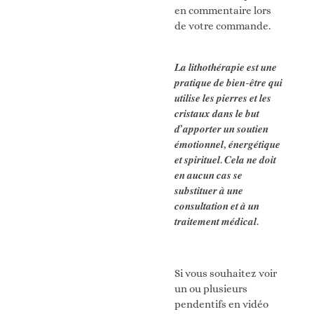
en commentaire lors
de votre commande.
𝑳𝒂 𝒍𝒊𝒕𝒉𝒐𝒕𝒉𝒆́𝒓𝒂𝒑𝒊𝒆 𝒆𝒔𝒕 𝒖𝒏𝒆
𝒑𝒓𝒂𝒕𝒊𝒒𝒖𝒆 𝒅𝒆 𝒃𝒊𝒆𝒏-𝒆̂𝒕𝒓𝒆 𝒒𝒖𝒊
𝒖𝒕𝒊𝒍𝒊𝒔𝒆 𝒍𝒆𝒔 𝒑𝒊𝒆𝒓𝒓𝒆𝒔 𝒆𝒕 𝒍𝒆𝒔
𝒄𝒓𝒊𝒔𝒕𝒂𝒖𝒙 𝒅𝒂𝒏𝒔 𝒍𝒆 𝒃𝒖𝒕
𝒅’𝒂𝒑𝒑𝒐𝒓𝒕𝒆𝒓 𝒖𝒏 𝒔𝒐𝒖𝒕𝒊𝒆𝒏
𝒆́𝒎𝒐𝒕𝒊𝒐𝒏𝒏𝒆𝒍, 𝒆́𝒏𝒆𝒓𝒈𝒆́𝒕𝒊𝒒𝒖𝒆
𝒆𝒕 𝒔𝒑𝒊𝒓𝒊𝒕𝒖𝒆𝒍. 𝑪𝒆𝒍𝒂 𝒏𝒆 𝒅𝒐𝒊𝒕
𝒆𝒏 𝒂𝒖𝒄𝒖𝒏 𝒄𝒂𝒔 𝒔𝒆
𝒔𝒖𝒃𝒔𝒕𝒊𝒕𝒖𝒆𝒓 𝒂̀ 𝒖𝒏𝒆
𝒄𝒐𝒏𝒔𝒖𝒍𝒕𝒂𝒕𝒊𝒐𝒏 𝒆𝒕 𝒂̀ 𝒖𝒏
𝒕𝒓𝒂𝒊𝒕𝒆𝒎𝒆𝒏𝒕 𝒎𝒆́𝒅𝒊𝒄𝒂𝒍.
Si vous souhaitez voir
un ou plusieurs
pendentifs en vidéo