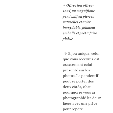
⭐️ 𝑶𝒇𝒇𝒓𝒆𝒛 (𝒐𝒖 𝒐𝒇𝒇𝒓𝒆𝒛-
𝒗𝒐𝒖𝒔) 𝒖𝒏 𝒎𝒂𝒈𝒏𝒊𝒇𝒊𝒒𝒖𝒆
𝒑𝒆𝒏𝒅𝒆𝒏𝒕𝒊𝒇 𝒆𝒏 𝒑𝒊𝒆𝒓𝒓𝒆𝒔
𝒏𝒂𝒕𝒖𝒓𝒆𝒍𝒍𝒆𝒔 𝒆𝒕 𝒂𝒄𝒊𝒆𝒓
𝒊𝒏𝒐𝒙𝒚𝒅𝒂𝒃𝒍𝒆, 𝒋𝒐𝒍𝒊𝒎𝒆𝒏𝒕
𝒆𝒎𝒃𝒂𝒍𝒍𝒆́ 𝒆𝒕 𝒑𝒓𝒆̂𝒕 𝒂̀ 𝒇𝒂𝒊𝒓𝒆
𝒑𝒍𝒂𝒊𝒔𝒊𝒓
✨ Bijou unique, celui
que vous recevrez est
exactement celui
présenté sur les
photos. Le pendentif
peut se porter des
deux côtés, c’est
pourquoi je vous ai
photographié les deux
faces avec une pièce
pour repère.