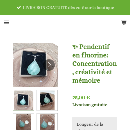
Passer
LIVRAISON GRATUITE dès 20 € sur la boutique
au
contenu
principal
✨ Pendentif
en fluorine:
Concentration
, créativité et
mémoire
25,00 €
Livraison gratuite
Longeur de la